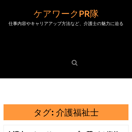
Skip
to
ケアワークPR隊
content
仕事内容やキャリアアップ方法など、介護士の魅力に迫る
Skip
to
content
Search
for:
タグ:
介護福祉士