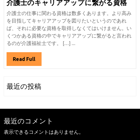
介
介護士のキャリアアップに繋がる資格
護
介護士の仕事に関わる資格は数多くあります。より高み
士
を目指してキャリアアップを図りたいというのであれ
の
ば、それに必要な資格を取得しなくてはいけません。い
キ
くつかある資格の中でキャリアアップに繋がると言われ
ャ
るのが介護福祉士です。 […] ...
リ
ア
Read
Read Full
ア
Full
ッ
プ
最近の投稿
に
繋
が
る
最近のコメント
資
格
表示できるコメントはありません。